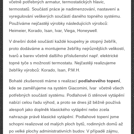
včetně potřebných armatur, termostatických hlavic,
termostatů. Součástí práce je nadimenzování, nastavení a
vyregulování veškerých součástí daného topného systému.
Používáme nejčastěji výrobky následujících výrobců:
Heimeier, Korado, Isan, Ivar, Viega, Honeywell.
V dnešní době součástí každé koupelny je otopný žebřík,
proto dodáváme a montujeme žebříky nejrůznějších velikostí,
tvarů a barev včetně dalšího příslušenství např. elektrické
topné tyče s možností termostatu. Nejčastěji realizujeme
žebříky výrobců: Korado, Isan, P.M.H.
Bohaté zkušenosti máme s realizací
podlahového topení
,
kde se zaměřujeme na systém Giacomini, Ivar včetně všech
potřebných součástí systému. Podlahové či stěnové vytápění
nabízí celou řadu výhod, a proto se dnes již běžně používá
alespoň jako doplněk klasického vytápění nebo zcela
nahrazuje právě klasické vytápění. Podlahové topení jsme
schopni realizovat od malých ploch bytů, rodinných domů až
po velké plochy administrativních budov. V případě zájmu,