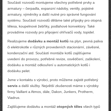
Součástí rozvodů montujeme všechny potřebné prvky a
armatury – čerpadla, expanzní nádoby, ventily, pojistné
armatury, výměníky a další nutné pro správné fungování
systému. Součástí rozvodů děláme také přípojky pro otopná
tělesa, koupelnové žebříky, podlahové konvektory. Také
provádíme rozvody pro připojení ohřívačů vody, topidel.
Realizujeme
dodávku a montáž kotlů
na plyn, pevná paliva
či elektrokotle v různých provedeních stacionární, závěsné,
kondenzační atd. Součástí montáže kotlů zajišťujeme
uvedení do provozu, potřebné revize, osvědčení, zaškolení,
dodávku a montáž odkouření u automatických kotlů i
dodávku pelet.
Jsme v kontaktu s výrobci, proto můžeme zajistit potřebný
servis
a další služby. Největší zkušenosti máme s výrobky
firmy Vaillant a Atmos, dále, Dakon, Junkers, Protherm,
Viadrus.
Zajišťujeme dodávku a montáž
otopných těles
všech typů