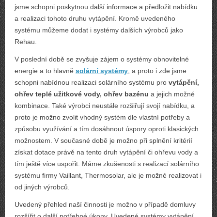
jsme schopni poskytnou další informace a předložit nabídku
a realizaci tohoto druhu vytápění. Kromě uvedeného
systému můžeme dodat i systémy dalších výrobců jako
Rehau.
V poslední době se zvyšuje zájem o systémy obnovitelné
energie a to hlavně
solární systémy
, a proto i zde jsme
schopni nabídnou realizaci solárního systému pro
vytápění,
ohřev teplé užitkové vody, ohřev bazénu
a jejich možné
kombinace. Také výrobci neustále rozšiřují svojí nabídku, a
proto je možno zvolit vhodný systém dle vlastní potřeby a
způsobu využívání a tím dosáhnout úspory oproti klasických
možnostem. V současné době je možno při splnění kritérií
získat dotace právě na tento druh vytápění či ohřevu vody a
tím ještě více uspořit. Máme zkušenosti s realizací solárního
systému firmy Vaillant, Thermosolar, ale je možné realizovat i
od jiných výrobců.
Uvedený přehled naší činnosti je možno v případě domluvy
rozšířit o další potřebné úkony. Uvedené systémy vytápění